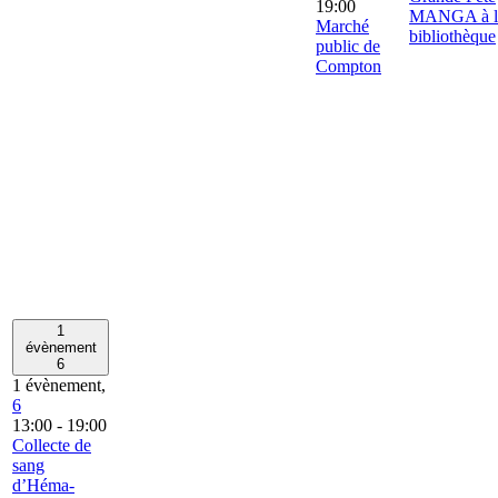
19:00
MANGA à l
Marché
bibliothèque
public de
Compton
1
évènement
6
1 évènement,
6
13:00
-
19:00
Collecte de
sang
d’Héma-