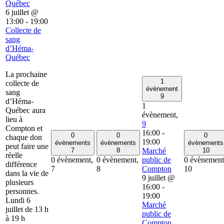
Québec
6 juillet @
13:00
-
19:00
Collecte de
sang
d’Héma-
Québec
La prochaine
1
collecte de
évènement
sang
9
d’Héma-
1
Québec aura
évènement,
lieu à
9
Compton et
16:00
-
0
0
0
chaque don
19:00
évènements
évènements
évènements
peut faire une
7
8
Marché
10
réelle
0 évènement,
0 évènement,
public de
0 évènement
différence
7
8
Compton
10
dans la vie de
9 juillet @
plusieurs
16:00
-
personnes.
19:00
Lundi 6
Marché
juillet de 13 h
public de
à 19 h
Compton