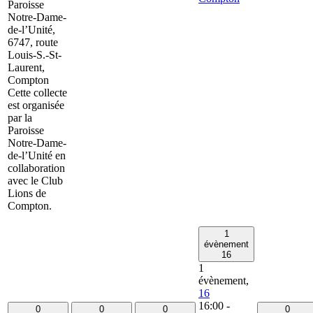
Paroisse
Notre-Dame-
de-l’Unité,
6747, route
Louis-S.-St-
Laurent,
Compton
Cette collecte
est organisée
par la
Paroisse
Notre-Dame-
de-l’Unité en
collaboration
avec le Club
Lions de
Compton.
1
évènement
16
1
évènement,
16
16:00
-
0
0
0
0