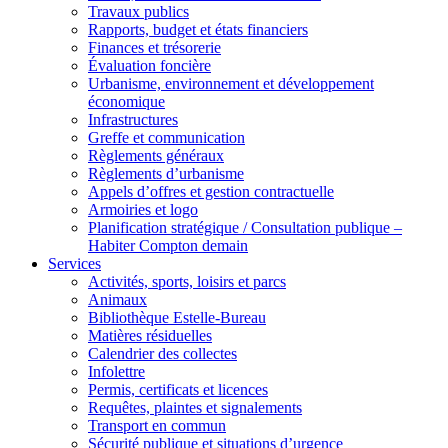
Travaux publics
Rapports, budget et états financiers
Finances et trésorerie
Évaluation foncière
Urbanisme, environnement et développement
économique
Infrastructures
Greffe et communication
Règlements généraux
Règlements d’urbanisme
Appels d’offres et gestion contractuelle
Armoiries et logo
Planification stratégique / Consultation publique –
Habiter Compton demain
Services
Activités, sports, loisirs et parcs
Animaux
Bibliothèque Estelle-Bureau
Matières résiduelles
Calendrier des collectes
Infolettre
Permis, certificats et licences
Requêtes, plaintes et signalements
Transport en commun
Sécurité publique et situations d’urgence