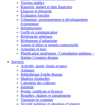
Travaux publics
Rapports, budget et états financiers
Finances et trésorerie
Évaluation foncière
Urbanisme, environnement et développement
économique
Infrastructures
Greffe et communication
Règlements généraux
Règlements d’urbanisme
Appels d’offres et gestion contractuelle
Armoiries et logo
Planification stratégique / Consultation publique –
Habiter Compton demain
Services
Activités, sports, loisirs et parcs
Animaux
Bibliothèque Estelle-Bureau
Matières résiduelles
Calendrier des collectes
Infolettre
Permis, certificats et licences
Requêtes, plaintes et signalements
Transport en commun
Sécurité publique et situations d’urgence