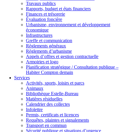
Travaux publics
Rapports, budget et états financiers
Finances et trésorerie
Évaluation foncière
Urbanisme, environnement et développement
économique
Infrastructures
Greffe et communication
Règlements généraux
Règlements d’urbanisme
Appels d’offres et gestion contractuelle
Armoiries et logo
Planification stratégique / Consultation publique –
Habiter Compton demain
Services
Activités, sports, loisirs et parcs
Animaux
Bibliothèque Estelle-Bureau
Matières résiduelles
Calendrier des collectes
Infolettre
Permis, certificats et licences
Requêtes, plaintes et signalements
Transport en commun
Sécurité publique et situations d’urgence