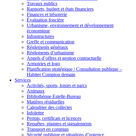
Travaux publics
Rapports, budget et états financiers
Finances et trésorerie
Évaluation foncière
Urbanisme, environnement et développement
économique
Infrastructures
Greffe et communication
Règlements généraux
Règlements d’urbanisme
Appels d’offres et gestion contractuelle
Armoiries et logo
Planification stratégique / Consultation publique –
Habiter Compton demain
Services
Activités, sports, loisirs et parcs
Animaux
Bibliothèque Estelle-Bureau
Matières résiduelles
Calendrier des collectes
Infolettre
Permis, certificats et licences
Requêtes, plaintes et signalements
Transport en commun
Sécurité publique et situations d’urgence