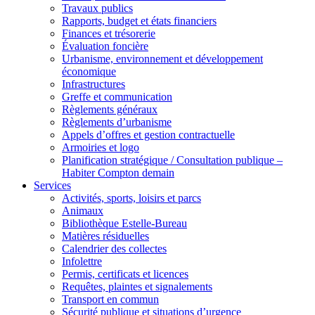
Travaux publics
Rapports, budget et états financiers
Finances et trésorerie
Évaluation foncière
Urbanisme, environnement et développement
économique
Infrastructures
Greffe et communication
Règlements généraux
Règlements d’urbanisme
Appels d’offres et gestion contractuelle
Armoiries et logo
Planification stratégique / Consultation publique –
Habiter Compton demain
Services
Activités, sports, loisirs et parcs
Animaux
Bibliothèque Estelle-Bureau
Matières résiduelles
Calendrier des collectes
Infolettre
Permis, certificats et licences
Requêtes, plaintes et signalements
Transport en commun
Sécurité publique et situations d’urgence