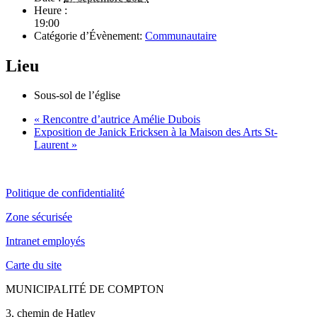
Heure :
19:00
Catégorie d’Évènement:
Communautaire
Lieu
Sous-sol de l’église
«
Rencontre d’autrice Amélie Dubois
Exposition de Janick Ericksen à la Maison des Arts St-
Laurent
»
Politique de confidentialité
Zone sécurisée
Intranet employés
Carte du site
MUNICIPALITÉ DE COMPTON
3, chemin de Hatley