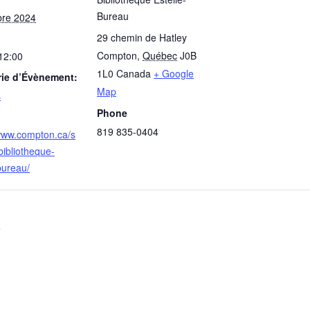
Bureau
bre 2024
29 chemin de Hatley
Compton
,
Québec
J0B
 12:00
1L0
Canada
+ Google
rie d’Évènement:
Map
s
Phone
819 835-0404
/www.compton.ca/s
bibliotheque-
bureau/
e