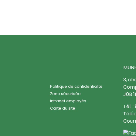
MUNI
3, ch
Comp
Politique de confidentialité
J0B 1
Zone sécurisée
Intranet employés
Tél. 
Carte du site
Téléc
Courr