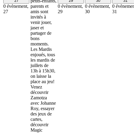
27
petits-enfants,
29
30
31
0 évènement,
parents et
0 évènement,
0 évènement,
0 évènemen
27
amis sont
29
30
31
invités à
venir jouer,
jaser et
partager de
bons
moments.
Les Mardis
enjoués, tous
les mardis de
juillets de
13h à 15h30,
on laisse la
place au jeu!
Venez
découvrir
Zamotza
avec Johanne
Roy, essayer
des jeux de
cartes,
découvrir
Magic