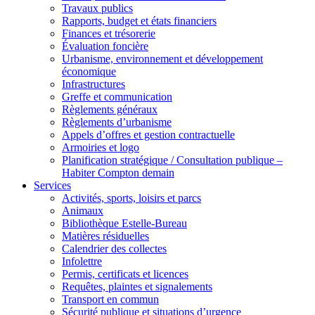
Travaux publics
Rapports, budget et états financiers
Finances et trésorerie
Évaluation foncière
Urbanisme, environnement et développement
économique
Infrastructures
Greffe et communication
Règlements généraux
Règlements d’urbanisme
Appels d’offres et gestion contractuelle
Armoiries et logo
Planification stratégique / Consultation publique –
Habiter Compton demain
Services
Activités, sports, loisirs et parcs
Animaux
Bibliothèque Estelle-Bureau
Matières résiduelles
Calendrier des collectes
Infolettre
Permis, certificats et licences
Requêtes, plaintes et signalements
Transport en commun
Sécurité publique et situations d’urgence