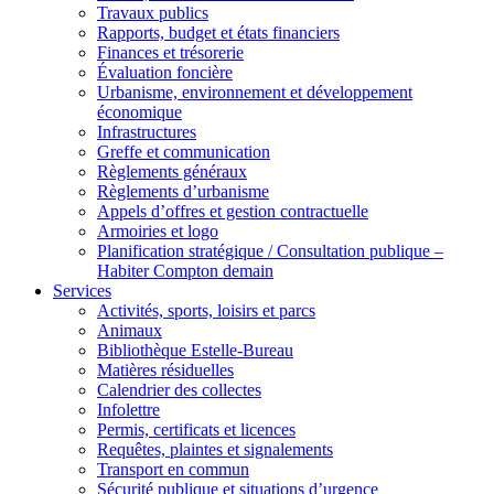
Travaux publics
Rapports, budget et états financiers
Finances et trésorerie
Évaluation foncière
Urbanisme, environnement et développement
économique
Infrastructures
Greffe et communication
Règlements généraux
Règlements d’urbanisme
Appels d’offres et gestion contractuelle
Armoiries et logo
Planification stratégique / Consultation publique –
Habiter Compton demain
Services
Activités, sports, loisirs et parcs
Animaux
Bibliothèque Estelle-Bureau
Matières résiduelles
Calendrier des collectes
Infolettre
Permis, certificats et licences
Requêtes, plaintes et signalements
Transport en commun
Sécurité publique et situations d’urgence