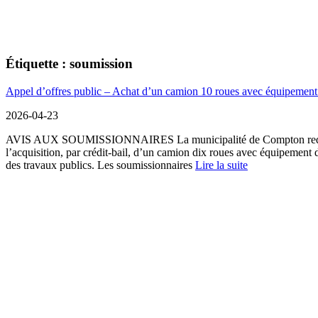
Étiquette :
soumission
Appel d’offres public – Achat d’un camion 10 roues avec équipemen
2026-04-23
AVIS AUX SOUMISSIONNAIRES La municipalité de Compton requie
l’acquisition, par crédit-bail, d’un camion dix roues avec équipement
f
des travaux publics. Les soumissionnaires
Lire la suite
r
o
m
A
p
p
e
l
d
’
o
f