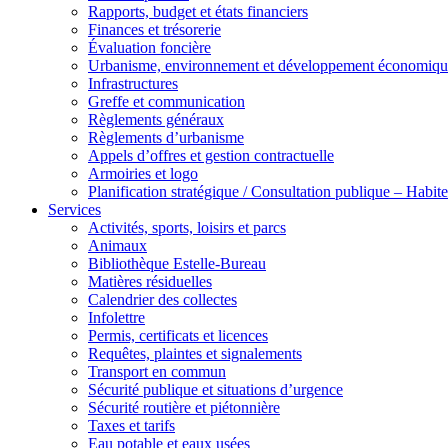
Rapports, budget et états financiers
Finances et trésorerie
Évaluation foncière
Urbanisme, environnement et développement économiqu
Infrastructures
Greffe et communication
Règlements généraux
Règlements d’urbanisme
Appels d’offres et gestion contractuelle
Armoiries et logo
Planification stratégique / Consultation publique – Hab
Services
Activités, sports, loisirs et parcs
Animaux
Bibliothèque Estelle-Bureau
Matières résiduelles
Calendrier des collectes
Infolettre
Permis, certificats et licences
Requêtes, plaintes et signalements
Transport en commun
Sécurité publique et situations d’urgence
Sécurité routière et piétonnière
Taxes et tarifs
Eau potable et eaux usées