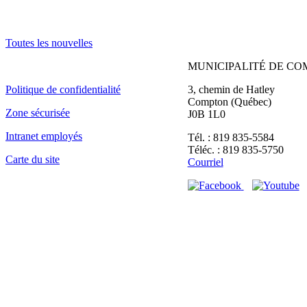
f
r
e
Toutes les nouvelles
s
p
MUNICIPALITÉ DE C
u
b
Politique de confidentialité
3, chemin de Hatley
l
Compton (Québec)
i
Zone sécurisée
J0B 1L0
c
–
Intranet employés
Tél. : 819 835-5584
A
Téléc. : 819 835-5750
Carte du site
c
Courriel
h
a
t
d
’
u
n
c
a
m
i