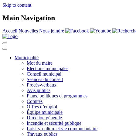
Skip to content
Main Navigation
Accueil
Nouvelles
Nous joindre
Municipalité
Mot du maire
Élections municipales
Conseil municipal
Séances du conseil
Procès-verbaux
Avis publics
Plans, politiques et programmes
Comités
Offres d’emploi
Équipe municipale
Direction générale
Incendie et sécurité publique
Loisirs, culture et vie communautaire
Travaux publics