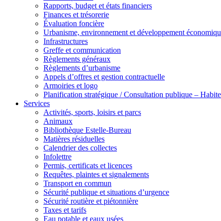
Rapports, budget et états financiers
Finances et trésorerie
Évaluation foncière
Urbanisme, environnement et développement économiqu
Infrastructures
Greffe et communication
Règlements généraux
Règlements d’urbanisme
Appels d’offres et gestion contractuelle
Armoiries et logo
Planification stratégique / Consultation publique – Hab
Services
Activités, sports, loisirs et parcs
Animaux
Bibliothèque Estelle-Bureau
Matières résiduelles
Calendrier des collectes
Infolettre
Permis, certificats et licences
Requêtes, plaintes et signalements
Transport en commun
Sécurité publique et situations d’urgence
Sécurité routière et piétonnière
Taxes et tarifs
Eau potable et eaux usées