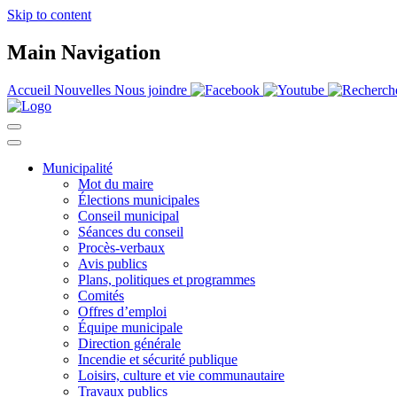
Skip to content
Main Navigation
Accueil
Nouvelles
Nous joindre
Municipalité
Mot du maire
Élections municipales
Conseil municipal
Séances du conseil
Procès-verbaux
Avis publics
Plans, politiques et programmes
Comités
Offres d’emploi
Équipe municipale
Direction générale
Incendie et sécurité publique
Loisirs, culture et vie communautaire
Travaux publics