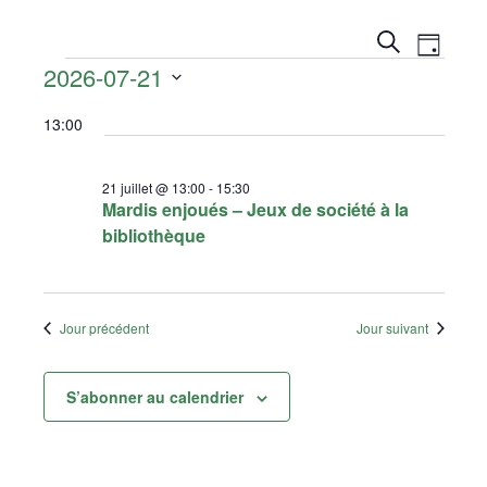
RECH
Nav
Recherche
Jour
Évènements
2026-07-21
ET
de
Sélectionnez
vue
13:00
NAVI
une
date.
Évè
DE
21 juillet @ 13:00
-
15:30
Mardis enjoués – Jeux de société à la
VUES
bibliothèque
ÉVÈN
Jour précédent
Jour suivant
S’abonner au calendrier