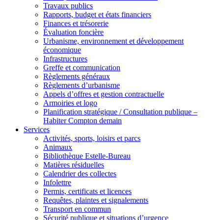
Travaux publics
Rapports, budget et états financiers
Finances et trésorerie
Évaluation foncière
Urbanisme, environnement et développement
économique
Infrastructures
Greffe et communication
Règlements généraux
Règlements d’urbanisme
Appels d’offres et gestion contractuelle
Armoiries et logo
Planification stratégique / Consultation publique –
Habiter Compton demain
Services
Activités, sports, loisirs et parcs
Animaux
Bibliothèque Estelle-Bureau
Matières résiduelles
Calendrier des collectes
Infolettre
Permis, certificats et licences
Requêtes, plaintes et signalements
Transport en commun
Sécurité publique et situations d’urgence