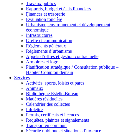
Travaux publics
Rapports, budget et états financiers
Finances et trésorerie
Évaluation foncière
Urbanisme, environnement et développement
économique
Infrastructures
Greffe et communication
Règlements généraux
Règlements d’urbanisme
Appels d’offres et gestion contractuelle
Armoiries et logo
Planification stratégique / Consultation publique –
Habiter Compton demain
Services
Activités, sports, loisirs et parcs
Animaux
Bibliothèque Estelle-Bureau
Matières résiduelles
Calendrier des collectes
Infolettre
Permis, certificats et licences
Requêtes, plaintes et signalements
Transport en commun
Sécurité publique et situations d’urgence