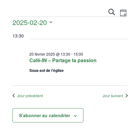
RECH
Nav
Recherche
Jour
Évènements
2025-02-20
ET
de
Sélectionnez
vue
13:30
NAVI
une
date.
Évè
DE
20 février 2025 @ 13:30
-
15:00
Café-IN – Partage ta passion
VUES
Sous-sol de l'église
ÉVÈN
Jour précédent
Jour suivant
S’abonner au calendrier