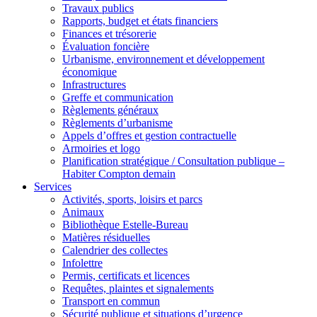
Travaux publics
Rapports, budget et états financiers
Finances et trésorerie
Évaluation foncière
Urbanisme, environnement et développement
économique
Infrastructures
Greffe et communication
Règlements généraux
Règlements d’urbanisme
Appels d’offres et gestion contractuelle
Armoiries et logo
Planification stratégique / Consultation publique –
Habiter Compton demain
Services
Activités, sports, loisirs et parcs
Animaux
Bibliothèque Estelle-Bureau
Matières résiduelles
Calendrier des collectes
Infolettre
Permis, certificats et licences
Requêtes, plaintes et signalements
Transport en commun
Sécurité publique et situations d’urgence