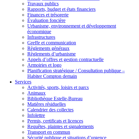
Travaux publics
Rapports, budget et états financiers
Finances et trésorerie
Évaluation foncière
Urbanisme, environnement et développement
économique
Infrastructures
Greffe et communication
Règlements généraux
Règlements d’urbanisme
Appels d’offres et gestion contractuelle
Armoiries et logo
Planification stratégique / Consultation publique –
Habiter Compton demain
Services
Activités, sports, loisirs et parcs
Animaux
Bibliothèque Estelle-Bureau
Matières résiduelles
Calendrier des collectes
Infolettre
Permis, certificats et licences
Requêtes, plaintes et signalements
Transport en commun
Sécurité publique et situations d’urgence