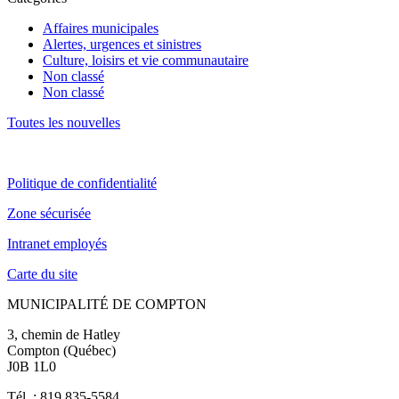
Affaires municipales
Alertes, urgences et sinistres
Culture, loisirs et vie communautaire
Non classé
Non classé
Toutes les nouvelles
Politique de confidentialité
Zone sécurisée
Intranet employés
Carte du site
MUNICIPALITÉ DE COMPTON
3, chemin de Hatley
Compton (Québec)
J0B 1L0
Tél. : 819 835-5584