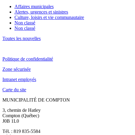
Affaires municipales
Alertes, urgences et sinistres
Culture, loisirs et vie communautaire
Non classé
Non classé
Toutes les nouvelles
Politique de confidentialité
Zone sécurisée
Intranet employés
Carte du site
MUNICIPALITÉ DE COMPTON
3, chemin de Hatley
Compton (Québec)
J0B 1L0
Tél. : 819 835-5584