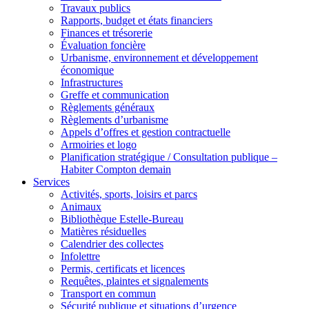
Travaux publics
Rapports, budget et états financiers
Finances et trésorerie
Évaluation foncière
Urbanisme, environnement et développement
économique
Infrastructures
Greffe et communication
Règlements généraux
Règlements d’urbanisme
Appels d’offres et gestion contractuelle
Armoiries et logo
Planification stratégique / Consultation publique –
Habiter Compton demain
Services
Activités, sports, loisirs et parcs
Animaux
Bibliothèque Estelle-Bureau
Matières résiduelles
Calendrier des collectes
Infolettre
Permis, certificats et licences
Requêtes, plaintes et signalements
Transport en commun
Sécurité publique et situations d’urgence