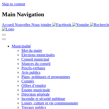
Skip to content
Main Navigation
Accueil
Nouvelles
Nous joindre
Municipalité
Mot du maire
Élections municipales
Conseil municipal
Séances du conseil
Procès-verbaux
Avis publics
Plans, politiques et programmes
Comités
Offres d’emploi
Équipe municipale
Direction générale
Incendie et sécurité publique
Loisirs, culture et vie communautaire
Travaux publics