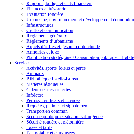
Rapports, budget et états financiers
Finances et trésorerie
Évaluation foncière
Urbanisme, environnement et développement économiqu
Infrastructures
Greffe et communication
Règlements généraux
Règlements d’urbanisme
Appels d’offres et gestion contractuelle
Armoiries et logo
Planification stratégique / Consultation publique – Hab
Services
Activités, sports, loisirs et parcs
Animaux
Bibliothèque Estelle-Bureau
Matières résiduelles
Calendrier des collectes
Infolettre
Permis, certificats et licences
Requêtes, plaintes et signalements
Transport en commun
Sécurité publique et situations d’urgence
Sécurité routière et piétonnière
Taxes et tarifs
Eau potable et eaux usées