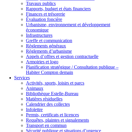
Travaux publics
Rapports, budget et états financiers
Finances et trésorerie
Évaluation foncière
Urbanisme, environnement et développement
économique
Infrastructures
Greffe et communication
Règlements généraux
Règlements d’urbanisme
Appels d’offres et gestion contractuelle
Armoiries et logo
Planification stratégique / Consultation publique –
Habiter Compton demain
Services
Activités, sports, loisirs et parcs
Animaux
Bibliothèque Estelle-Bureau
Matières résiduelles
Calendrier des collectes
Infolettre
Permis, certificats et licences
Requêtes, plaintes et signalements
Transport en commun
Sécurité publique et situations d’urgence