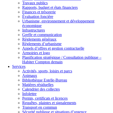
Travaux publics
Rapports, budget et états financiers
Finances et trésorerie
Évaluation foncière
Urbanisme, environnement et développement
économique
Infrastructures
Greffe et communication
Règlements généraux
Règlements d’urbanisme
Appels d’offres et gestion contractuelle
Armoiries et logo
Planification stratégique / Consultation publique –
Habiter Compton demain
Services
Activités, sports, loisirs et parcs
Animaux
Bibliothèque Estelle-Bureau
Matières résiduelles
Calendrier des collectes
Infolettre
Permis, certificats et licences
Requêtes, plaintes et signalements
Transport en commun
Sécurité publique et situations d’urgence