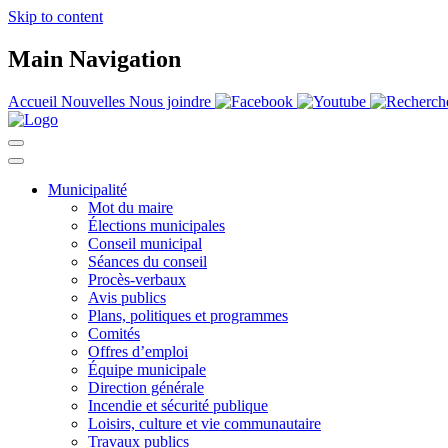
Skip to content
Main Navigation
Accueil
Nouvelles
Nous joindre
Municipalité
Mot du maire
Élections municipales
Conseil municipal
Séances du conseil
Procès-verbaux
Avis publics
Plans, politiques et programmes
Comités
Offres d’emploi
Équipe municipale
Direction générale
Incendie et sécurité publique
Loisirs, culture et vie communautaire
Travaux publics