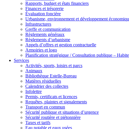
Rapports, budget et états financiers
Finances et trésorerie
Évaluation foncière
Urbanisme, environnement et développement économiqu
Infrastructures
Greffe et communication
Règlements généraux
Règlements d’urbanisme
Appels d’offres et gestion contractuelle
Armoiries et logo
Planification stratégique / Consultation publique – Hab
Services
Activités, sports, loisirs et parcs
Animaux
Bibliothèque Estelle-Bureau
Matières résiduelles
Calendrier des collectes
Infolettre
Permis, certificats et licences
Requêtes, plaintes et signalements
Transport en commun
Sécurité publique et situations d’urgence
Sécurité routière et piétonnière
Taxes et tarifs
Eau potable et eaux usées