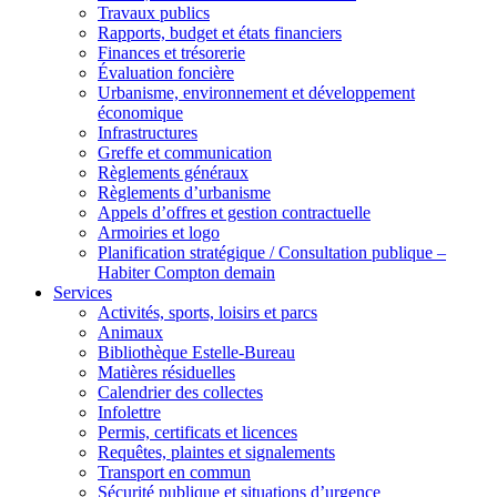
Travaux publics
Rapports, budget et états financiers
Finances et trésorerie
Évaluation foncière
Urbanisme, environnement et développement
économique
Infrastructures
Greffe et communication
Règlements généraux
Règlements d’urbanisme
Appels d’offres et gestion contractuelle
Armoiries et logo
Planification stratégique / Consultation publique –
Habiter Compton demain
Services
Activités, sports, loisirs et parcs
Animaux
Bibliothèque Estelle-Bureau
Matières résiduelles
Calendrier des collectes
Infolettre
Permis, certificats et licences
Requêtes, plaintes et signalements
Transport en commun
Sécurité publique et situations d’urgence