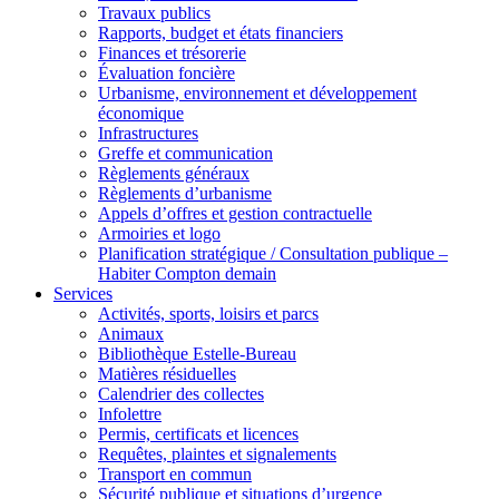
Travaux publics
Rapports, budget et états financiers
Finances et trésorerie
Évaluation foncière
Urbanisme, environnement et développement
économique
Infrastructures
Greffe et communication
Règlements généraux
Règlements d’urbanisme
Appels d’offres et gestion contractuelle
Armoiries et logo
Planification stratégique / Consultation publique –
Habiter Compton demain
Services
Activités, sports, loisirs et parcs
Animaux
Bibliothèque Estelle-Bureau
Matières résiduelles
Calendrier des collectes
Infolettre
Permis, certificats et licences
Requêtes, plaintes et signalements
Transport en commun
Sécurité publique et situations d’urgence