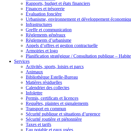
Rapports, budget et états financiers
Finances et trésorerie
Évaluation foncière
Urbanisme, environnement et développement économiqu
Infrastructures
Greffe et communication
Règlements généraux
Règlements d’urbanisme
Appels d’offres et gestion contractuelle
Armoiries et logo
Planification stratégique / Consultation publique – Hab
Services
Activités, sports, loisirs et parcs
Animaux
Bibliothèque Estelle-Bureau
Matières résiduelles
Calendrier des collectes
Infolettre
Permis, certificats et licences
Requêtes, plaintes et signalements
Transport en commun
Sécurité publique et situations d’urgence
Sécurité routière et piétonnière
Taxes et tarifs
Eau potable et eaux usées