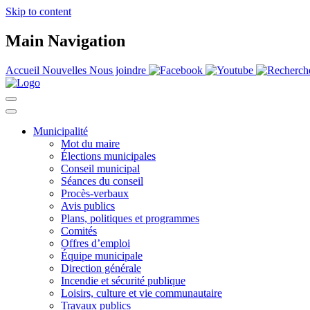
Skip to content
Main Navigation
Accueil
Nouvelles
Nous joindre
Municipalité
Mot du maire
Élections municipales
Conseil municipal
Séances du conseil
Procès-verbaux
Avis publics
Plans, politiques et programmes
Comités
Offres d’emploi
Équipe municipale
Direction générale
Incendie et sécurité publique
Loisirs, culture et vie communautaire
Travaux publics