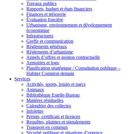
Travaux publics
Rapports, budget et états financiers
Finances et trésorerie
Évaluation foncière
Urbanisme, environnement et développement
économique
Infrastructures
Greffe et communication
Règlements généraux
Règlements d’urbanisme
Appels d’offres et gestion contractuelle
Armoiries et logo
Planification stratégique / Consultation publique –
Habiter Compton demain
Services
Activités, sports, loisirs et parcs
Animaux
Bibliothèque Estelle-Bureau
Matières résiduelles
Calendrier des collectes
Infolettre
Permis, certificats et licences
Requêtes, plaintes et signalements
Transport en commun
Sécurité publique et situations d’urgence