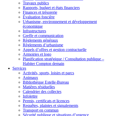
Travaux publics
Rapports, budget et états financiers
Finances et trésorerie
Évaluation foncière
Urbanisme, environnement et développement
économique
Infrastructures
Greffe et communication
Règlements généraux
Règlements d’urbanisme
Appels d’offres et gestion contractuelle
Armoiries et logo
Planification stratégique / Consultation publique –
Habiter Compton demain
Services
Activités, sports, loisirs et parcs
Animaux
Bibliothèque Estelle-Bureau
Matières résiduelles
Calendrier des collectes
Infolettre
Permis, certificats et licences
Requêtes, plaintes et signalements
Transport en commun
Sécurité publique et situations d’urgence