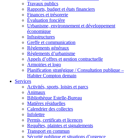
Travaux publics
Rapports, budget et états financiers
Finances et trésorerie
Évaluation foncière
Urbanisme, environnement et développement
économique
Infrastructures
Greffe et communication
Règlements généraux
Règlements d’urbanisme
Appels d’offres et gestion contractuelle
Armoiries et logo
Planification stratégique / Consultation publique –
Habiter Compton demain
Services
Activités, sports, loisirs et parcs
Animaux
Bibliothèque Estelle-Bureau
Matières résiduelles
Calendrier des collectes
Infolettre
Permis, certificats et licences
Requêtes, plaintes et signalements
Transport en commun
Sécurité publique et situations d’urgence