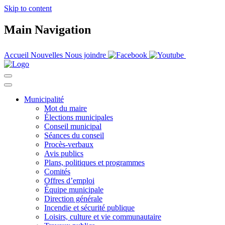
Skip to content
Main Navigation
Accueil
Nouvelles
Nous joindre
Municipalité
Mot du maire
Élections municipales
Conseil municipal
Séances du conseil
Procès-verbaux
Avis publics
Plans, politiques et programmes
Comités
Offres d’emploi
Équipe municipale
Direction générale
Incendie et sécurité publique
Loisirs, culture et vie communautaire