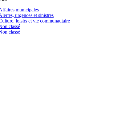
Affaires municipales
Alertes, urgences et sinistres
Culture, loisirs et vie communautaire
Non classé
Non classé