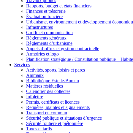
Travaux publics
Rapports, budget et états financiers
Finances et trésorerie
Évaluation foncière
Urbanisme, environnement et développement économiqu
Infrastructures
Greffe et communication
Règlements généraux
Règlements d’urbanisme
Appels d’offres et gestion contractuelle
Armoiries et logo
Planification stratégique / Consultation publique – Hab
Services
Activités, sports, loisirs et parcs
Animaux
Bibliothèque Estelle-Bureau
Matières résiduelles
Calendrier des collectes
Infolettre
Permis, certificats et licences
Requêtes, plaintes et signalements
Transport en commun
Sécurité publique et situations d’urgence
Sécurité routière et piétonnière
Taxes et tarifs