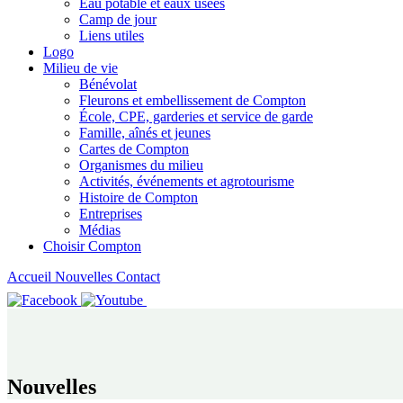
Eau potable et eaux usées
Camp de jour
Liens utiles
Logo
Milieu de vie
Bénévolat
Fleurons et embellissement de Compton
École, CPE, garderies et service de garde
Famille, aînés et jeunes
Cartes de Compton
Organismes du milieu
Activités, événements et agrotourisme
Histoire de Compton
Entreprises
Médias
Choisir Compton
Accueil
Nouvelles
Contact
Nouvelles