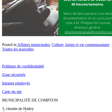
Posted in
Affaires municipales
,
Culture, loisirs et vie communautaire
Toutes les nouvelles
Politique de confidentialité
Zone sécurisée
Intranet employés
Carte du site
MUNICIPALITÉ DE COMPTON
3, chemin de Hatley