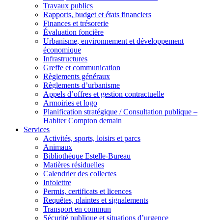
Travaux publics
Rapports, budget et états financiers
Finances et trésorerie
Évaluation foncière
Urbanisme, environnement et développement
économique
Infrastructures
Greffe et communication
Règlements généraux
Règlements d’urbanisme
Appels d’offres et gestion contractuelle
Armoiries et logo
Planification stratégique / Consultation publique –
Habiter Compton demain
Services
Activités, sports, loisirs et parcs
Animaux
Bibliothèque Estelle-Bureau
Matières résiduelles
Calendrier des collectes
Infolettre
Permis, certificats et licences
Requêtes, plaintes et signalements
Transport en commun
Sécurité publique et situations d’urgence