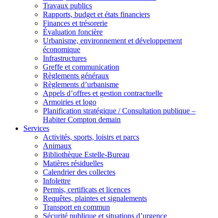
Travaux publics
Rapports, budget et états financiers
Finances et trésorerie
Évaluation foncière
Urbanisme, environnement et développement
économique
Infrastructures
Greffe et communication
Règlements généraux
Règlements d’urbanisme
Appels d’offres et gestion contractuelle
Armoiries et logo
Planification stratégique / Consultation publique –
Habiter Compton demain
Services
Activités, sports, loisirs et parcs
Animaux
Bibliothèque Estelle-Bureau
Matières résiduelles
Calendrier des collectes
Infolettre
Permis, certificats et licences
Requêtes, plaintes et signalements
Transport en commun
Sécurité publique et situations d’urgence