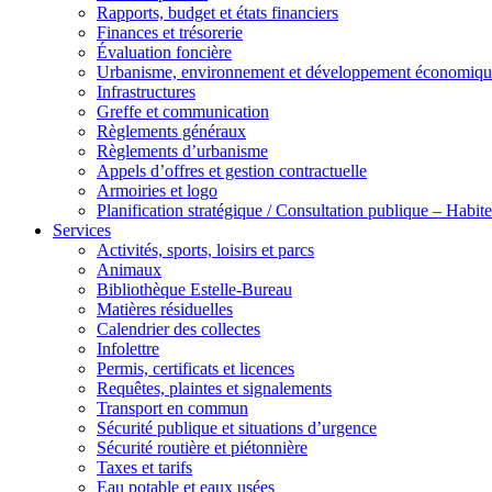
Rapports, budget et états financiers
Finances et trésorerie
Évaluation foncière
Urbanisme, environnement et développement économiqu
Infrastructures
Greffe et communication
Règlements généraux
Règlements d’urbanisme
Appels d’offres et gestion contractuelle
Armoiries et logo
Planification stratégique / Consultation publique – Hab
Services
Activités, sports, loisirs et parcs
Animaux
Bibliothèque Estelle-Bureau
Matières résiduelles
Calendrier des collectes
Infolettre
Permis, certificats et licences
Requêtes, plaintes et signalements
Transport en commun
Sécurité publique et situations d’urgence
Sécurité routière et piétonnière
Taxes et tarifs
Eau potable et eaux usées