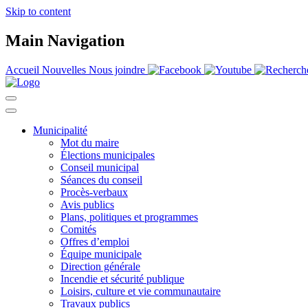
Skip to content
Main Navigation
Accueil
Nouvelles
Nous joindre
Municipalité
Mot du maire
Élections municipales
Conseil municipal
Séances du conseil
Procès-verbaux
Avis publics
Plans, politiques et programmes
Comités
Offres d’emploi
Équipe municipale
Direction générale
Incendie et sécurité publique
Loisirs, culture et vie communautaire
Travaux publics