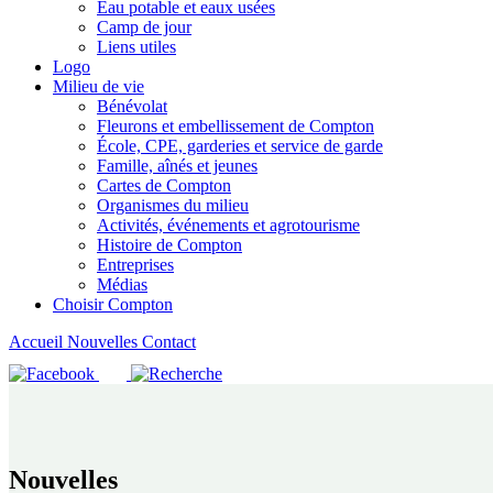
Eau potable et eaux usées
Camp de jour
Liens utiles
Logo
Milieu de vie
Bénévolat
Fleurons et embellissement de Compton
École, CPE, garderies et service de garde
Famille, aînés et jeunes
Cartes de Compton
Organismes du milieu
Activités, événements et agrotourisme
Histoire de Compton
Entreprises
Médias
Choisir Compton
Accueil
Nouvelles
Contact
Nouvelles