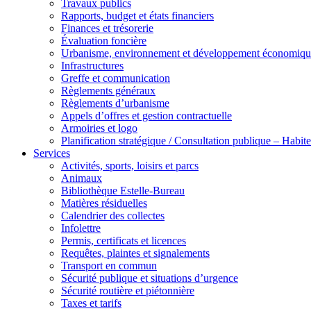
Travaux publics
Rapports, budget et états financiers
Finances et trésorerie
Évaluation foncière
Urbanisme, environnement et développement économiqu
Infrastructures
Greffe et communication
Règlements généraux
Règlements d’urbanisme
Appels d’offres et gestion contractuelle
Armoiries et logo
Planification stratégique / Consultation publique – Hab
Services
Activités, sports, loisirs et parcs
Animaux
Bibliothèque Estelle-Bureau
Matières résiduelles
Calendrier des collectes
Infolettre
Permis, certificats et licences
Requêtes, plaintes et signalements
Transport en commun
Sécurité publique et situations d’urgence
Sécurité routière et piétonnière
Taxes et tarifs