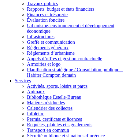
Travaux publics
Rapports, budget et états financiers
Finances et trésorerie
Évaluation foncière
Urbanisme, environnement et développement
économique
Infrastructures
Greffe et communication
Règlements généraux
Règlements d’urbanisme
Appels d’offres et gestion contractuelle
Armoiries et logo
Planification stratégique / Consultation publique –
Habiter Compton demain
Services
Activités, sports, loisirs et parcs
Animaux
Bibliothèque Estelle-Bureau
Matières résiduelles
Calendrier des collectes
Infolettre
Permis, certificats et licences
Requêtes, plaintes et signalements
Transport en commun
Sécurité publique et situations d’urgence