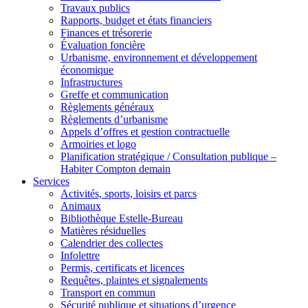
Travaux publics
Rapports, budget et états financiers
Finances et trésorerie
Évaluation foncière
Urbanisme, environnement et développement
économique
Infrastructures
Greffe et communication
Règlements généraux
Règlements d’urbanisme
Appels d’offres et gestion contractuelle
Armoiries et logo
Planification stratégique / Consultation publique –
Habiter Compton demain
Services
Activités, sports, loisirs et parcs
Animaux
Bibliothèque Estelle-Bureau
Matières résiduelles
Calendrier des collectes
Infolettre
Permis, certificats et licences
Requêtes, plaintes et signalements
Transport en commun
Sécurité publique et situations d’urgence