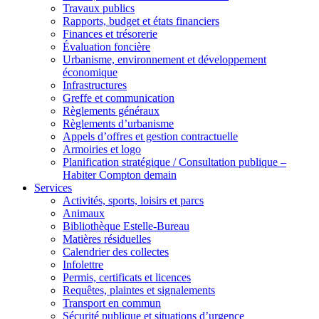
Travaux publics
Rapports, budget et états financiers
Finances et trésorerie
Évaluation foncière
Urbanisme, environnement et développement
économique
Infrastructures
Greffe et communication
Règlements généraux
Règlements d’urbanisme
Appels d’offres et gestion contractuelle
Armoiries et logo
Planification stratégique / Consultation publique –
Habiter Compton demain
Services
Activités, sports, loisirs et parcs
Animaux
Bibliothèque Estelle-Bureau
Matières résiduelles
Calendrier des collectes
Infolettre
Permis, certificats et licences
Requêtes, plaintes et signalements
Transport en commun
Sécurité publique et situations d’urgence