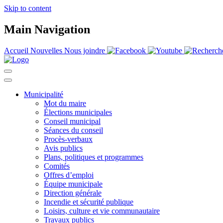
Skip to content
Main Navigation
Accueil
Nouvelles
Nous joindre
Municipalité
Mot du maire
Élections municipales
Conseil municipal
Séances du conseil
Procès-verbaux
Avis publics
Plans, politiques et programmes
Comités
Offres d’emploi
Équipe municipale
Direction générale
Incendie et sécurité publique
Loisirs, culture et vie communautaire
Travaux publics