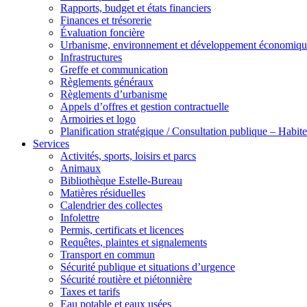
Rapports, budget et états financiers
Finances et trésorerie
Évaluation foncière
Urbanisme, environnement et développement économiqu
Infrastructures
Greffe et communication
Règlements généraux
Règlements d’urbanisme
Appels d’offres et gestion contractuelle
Armoiries et logo
Planification stratégique / Consultation publique – Hab
Services
Activités, sports, loisirs et parcs
Animaux
Bibliothèque Estelle-Bureau
Matières résiduelles
Calendrier des collectes
Infolettre
Permis, certificats et licences
Requêtes, plaintes et signalements
Transport en commun
Sécurité publique et situations d’urgence
Sécurité routière et piétonnière
Taxes et tarifs
Eau potable et eaux usées