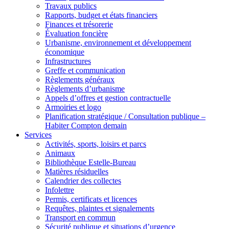
Travaux publics
Rapports, budget et états financiers
Finances et trésorerie
Évaluation foncière
Urbanisme, environnement et développement
économique
Infrastructures
Greffe et communication
Règlements généraux
Règlements d’urbanisme
Appels d’offres et gestion contractuelle
Armoiries et logo
Planification stratégique / Consultation publique –
Habiter Compton demain
Services
Activités, sports, loisirs et parcs
Animaux
Bibliothèque Estelle-Bureau
Matières résiduelles
Calendrier des collectes
Infolettre
Permis, certificats et licences
Requêtes, plaintes et signalements
Transport en commun
Sécurité publique et situations d’urgence