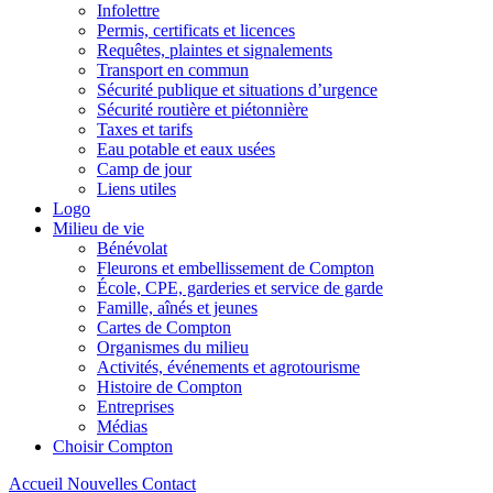
Infolettre
Permis, certificats et licences
Requêtes, plaintes et signalements
Transport en commun
Sécurité publique et situations d’urgence
Sécurité routière et piétonnière
Taxes et tarifs
Eau potable et eaux usées
Camp de jour
Liens utiles
Logo
Milieu de vie
Bénévolat
Fleurons et embellissement de Compton
École, CPE, garderies et service de garde
Famille, aînés et jeunes
Cartes de Compton
Organismes du milieu
Activités, événements et agrotourisme
Histoire de Compton
Entreprises
Médias
Choisir Compton
Accueil
Nouvelles
Contact