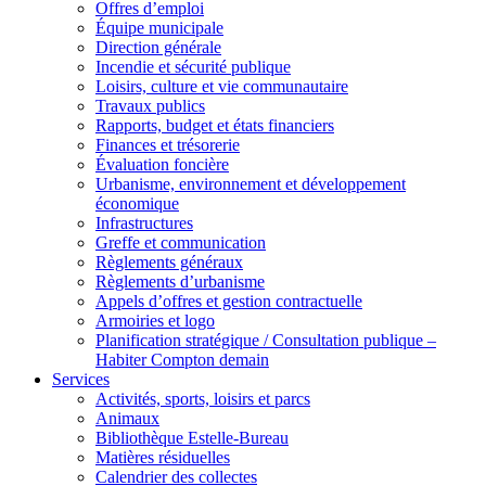
Offres d’emploi
Équipe municipale
Direction générale
Incendie et sécurité publique
Loisirs, culture et vie communautaire
Travaux publics
Rapports, budget et états financiers
Finances et trésorerie
Évaluation foncière
Urbanisme, environnement et développement
économique
Infrastructures
Greffe et communication
Règlements généraux
Règlements d’urbanisme
Appels d’offres et gestion contractuelle
Armoiries et logo
Planification stratégique / Consultation publique –
Habiter Compton demain
Services
Activités, sports, loisirs et parcs
Animaux
Bibliothèque Estelle-Bureau
Matières résiduelles
Calendrier des collectes