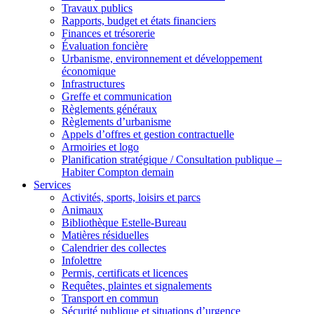
Travaux publics
Rapports, budget et états financiers
Finances et trésorerie
Évaluation foncière
Urbanisme, environnement et développement
économique
Infrastructures
Greffe et communication
Règlements généraux
Règlements d’urbanisme
Appels d’offres et gestion contractuelle
Armoiries et logo
Planification stratégique / Consultation publique –
Habiter Compton demain
Services
Activités, sports, loisirs et parcs
Animaux
Bibliothèque Estelle-Bureau
Matières résiduelles
Calendrier des collectes
Infolettre
Permis, certificats et licences
Requêtes, plaintes et signalements
Transport en commun
Sécurité publique et situations d’urgence