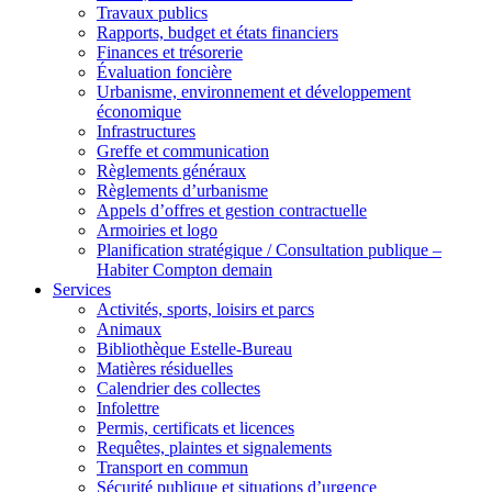
Travaux publics
Rapports, budget et états financiers
Finances et trésorerie
Évaluation foncière
Urbanisme, environnement et développement
économique
Infrastructures
Greffe et communication
Règlements généraux
Règlements d’urbanisme
Appels d’offres et gestion contractuelle
Armoiries et logo
Planification stratégique / Consultation publique –
Habiter Compton demain
Services
Activités, sports, loisirs et parcs
Animaux
Bibliothèque Estelle-Bureau
Matières résiduelles
Calendrier des collectes
Infolettre
Permis, certificats et licences
Requêtes, plaintes et signalements
Transport en commun
Sécurité publique et situations d’urgence