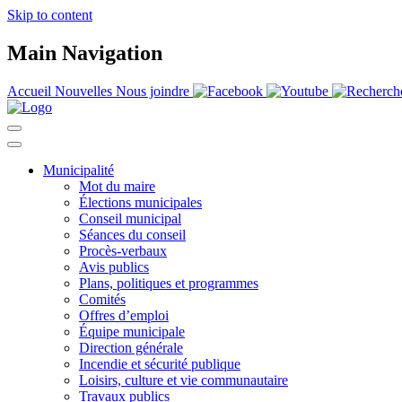
Skip to content
Main Navigation
Accueil
Nouvelles
Nous joindre
Municipalité
Mot du maire
Élections municipales
Conseil municipal
Séances du conseil
Procès-verbaux
Avis publics
Plans, politiques et programmes
Comités
Offres d’emploi
Équipe municipale
Direction générale
Incendie et sécurité publique
Loisirs, culture et vie communautaire
Travaux publics