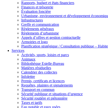
Rapports, budget et états financiers
Finances et trésorerie
Évaluation foncière
Urbanisme, environnement et développement économiqu
Infrastructures
Greffe et communication
Règlements généraux
Règlements d’urbanisme
Appels d’offres et gestion contractuelle
Armoiries et logo
Planification stratégique / Consultation publique – Hab
Services
Activités, sports, loisirs et parcs
Animaux
Bibliothèque Estelle-Bureau
Matières résiduelles
Calendrier des collectes
Infolettre
Permis, certificats et licences
Requêtes, plaintes et signalements
Transport en commun
Sécurité publique et situations d’urgence
Sécurité routière et piétonnière
Taxes et tarifs
Eau potable et eaux usées