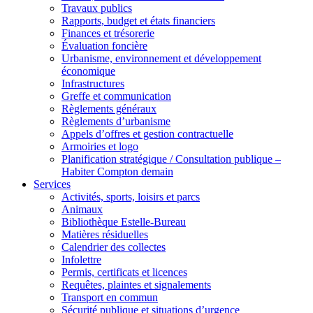
Travaux publics
Rapports, budget et états financiers
Finances et trésorerie
Évaluation foncière
Urbanisme, environnement et développement
économique
Infrastructures
Greffe et communication
Règlements généraux
Règlements d’urbanisme
Appels d’offres et gestion contractuelle
Armoiries et logo
Planification stratégique / Consultation publique –
Habiter Compton demain
Services
Activités, sports, loisirs et parcs
Animaux
Bibliothèque Estelle-Bureau
Matières résiduelles
Calendrier des collectes
Infolettre
Permis, certificats et licences
Requêtes, plaintes et signalements
Transport en commun
Sécurité publique et situations d’urgence