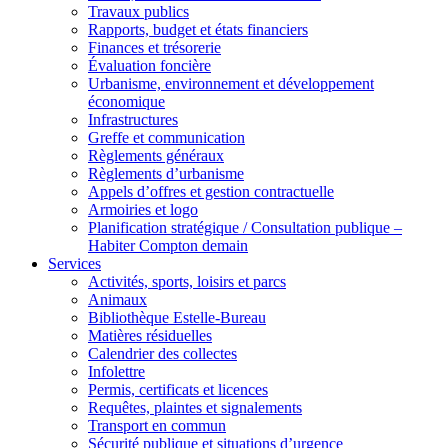
Travaux publics
Rapports, budget et états financiers
Finances et trésorerie
Évaluation foncière
Urbanisme, environnement et développement
économique
Infrastructures
Greffe et communication
Règlements généraux
Règlements d’urbanisme
Appels d’offres et gestion contractuelle
Armoiries et logo
Planification stratégique / Consultation publique –
Habiter Compton demain
Services
Activités, sports, loisirs et parcs
Animaux
Bibliothèque Estelle-Bureau
Matières résiduelles
Calendrier des collectes
Infolettre
Permis, certificats et licences
Requêtes, plaintes et signalements
Transport en commun
Sécurité publique et situations d’urgence