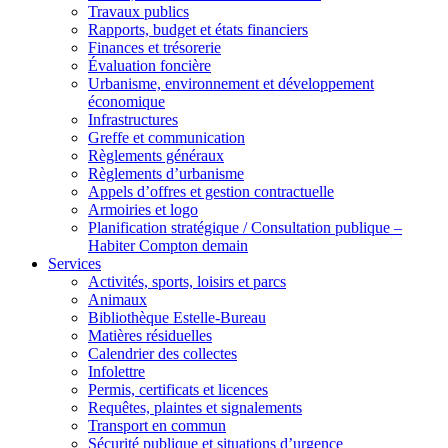
Travaux publics
Rapports, budget et états financiers
Finances et trésorerie
Évaluation foncière
Urbanisme, environnement et développement
économique
Infrastructures
Greffe et communication
Règlements généraux
Règlements d’urbanisme
Appels d’offres et gestion contractuelle
Armoiries et logo
Planification stratégique / Consultation publique –
Habiter Compton demain
Services
Activités, sports, loisirs et parcs
Animaux
Bibliothèque Estelle-Bureau
Matières résiduelles
Calendrier des collectes
Infolettre
Permis, certificats et licences
Requêtes, plaintes et signalements
Transport en commun
Sécurité publique et situations d’urgence