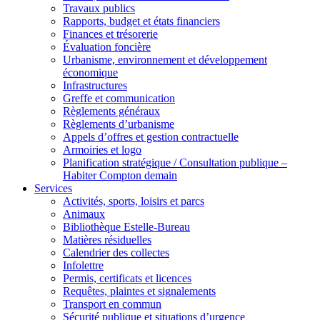
Travaux publics
Rapports, budget et états financiers
Finances et trésorerie
Évaluation foncière
Urbanisme, environnement et développement
économique
Infrastructures
Greffe et communication
Règlements généraux
Règlements d’urbanisme
Appels d’offres et gestion contractuelle
Armoiries et logo
Planification stratégique / Consultation publique –
Habiter Compton demain
Services
Activités, sports, loisirs et parcs
Animaux
Bibliothèque Estelle-Bureau
Matières résiduelles
Calendrier des collectes
Infolettre
Permis, certificats et licences
Requêtes, plaintes et signalements
Transport en commun
Sécurité publique et situations d’urgence