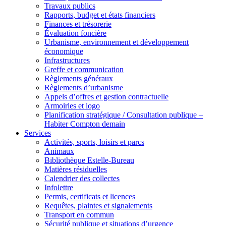
Travaux publics
Rapports, budget et états financiers
Finances et trésorerie
Évaluation foncière
Urbanisme, environnement et développement
économique
Infrastructures
Greffe et communication
Règlements généraux
Règlements d’urbanisme
Appels d’offres et gestion contractuelle
Armoiries et logo
Planification stratégique / Consultation publique –
Habiter Compton demain
Services
Activités, sports, loisirs et parcs
Animaux
Bibliothèque Estelle-Bureau
Matières résiduelles
Calendrier des collectes
Infolettre
Permis, certificats et licences
Requêtes, plaintes et signalements
Transport en commun
Sécurité publique et situations d’urgence