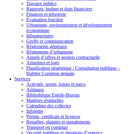
Travaux publics
Rapports, budget et états financiers
Finances et trésorerie
Évaluation foncière
Urbanisme, environnement et développement
économique
Infrastructures
Greffe et communication
Règlements généraux
Règlements d’urbanisme
Appels d’offres et gestion contractuelle
Armoiries et logo
Planification stratégique / Consultation publique –
Habiter Compton demain
Services
Activités, sports, loisirs et parcs
Animaux
Bibliothèque Estelle-Bureau
Matières résiduelles
Calendrier des collectes
Infolettre
Permis, certificats et licences
Requêtes, plaintes et signalements
Transport en commun
Sécurité publique et situations d’urgence