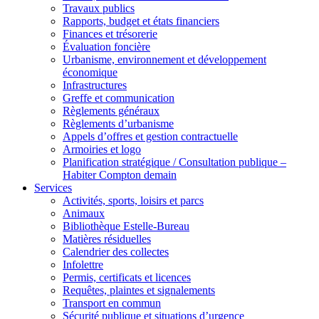
Travaux publics
Rapports, budget et états financiers
Finances et trésorerie
Évaluation foncière
Urbanisme, environnement et développement
économique
Infrastructures
Greffe et communication
Règlements généraux
Règlements d’urbanisme
Appels d’offres et gestion contractuelle
Armoiries et logo
Planification stratégique / Consultation publique –
Habiter Compton demain
Services
Activités, sports, loisirs et parcs
Animaux
Bibliothèque Estelle-Bureau
Matières résiduelles
Calendrier des collectes
Infolettre
Permis, certificats et licences
Requêtes, plaintes et signalements
Transport en commun
Sécurité publique et situations d’urgence