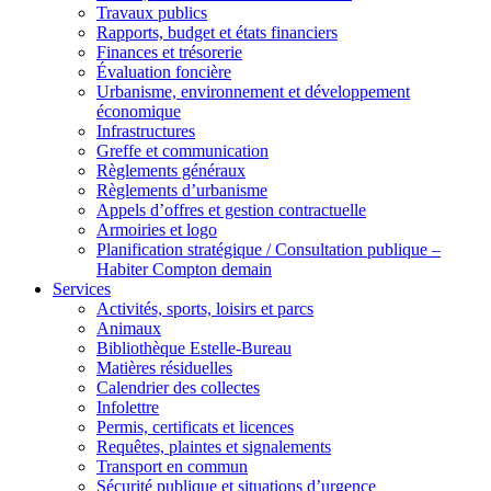
Travaux publics
Rapports, budget et états financiers
Finances et trésorerie
Évaluation foncière
Urbanisme, environnement et développement
économique
Infrastructures
Greffe et communication
Règlements généraux
Règlements d’urbanisme
Appels d’offres et gestion contractuelle
Armoiries et logo
Planification stratégique / Consultation publique –
Habiter Compton demain
Services
Activités, sports, loisirs et parcs
Animaux
Bibliothèque Estelle-Bureau
Matières résiduelles
Calendrier des collectes
Infolettre
Permis, certificats et licences
Requêtes, plaintes et signalements
Transport en commun
Sécurité publique et situations d’urgence