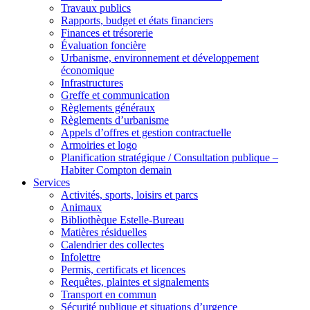
Travaux publics
Rapports, budget et états financiers
Finances et trésorerie
Évaluation foncière
Urbanisme, environnement et développement
économique
Infrastructures
Greffe et communication
Règlements généraux
Règlements d’urbanisme
Appels d’offres et gestion contractuelle
Armoiries et logo
Planification stratégique / Consultation publique –
Habiter Compton demain
Services
Activités, sports, loisirs et parcs
Animaux
Bibliothèque Estelle-Bureau
Matières résiduelles
Calendrier des collectes
Infolettre
Permis, certificats et licences
Requêtes, plaintes et signalements
Transport en commun
Sécurité publique et situations d’urgence